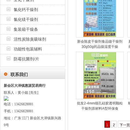
氯化钙干燥剂
氯化镁干燥剂
集装箱干燥条
活性炭除臭吸味剂
新会陈皮干燥剂食品级干燥剂
30g50g药品级湿度干燥
功能性包装辅料
防霉抗菌剂/片
联系我们
新会区大泽镇惠源贸易商行
联系人：黄小姐 [先生]
批发2-4mm细孔硅胶透明颗粒
电话：13426828001
干燥剂原材料A型环保食
手机：13426828001
地址：广东 江门 新会区大泽镇新兴路
9号
1
2
下一页